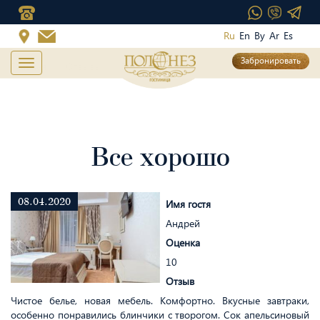
Перейти
Ru
En
By
Ar
Es
к
основному
Забронировать
Toggle
Главная
Отзывы
Все хорошо
содержанию
navigation
Все хорошо
08.04.2020
Имя гостя
Андрей
Оценка
10
Отзыв
Чистое белье, новая мебель. Комфортно. Вкусные завтраки,
особенно понравились блинчики с творогом. Сок апельсиновый