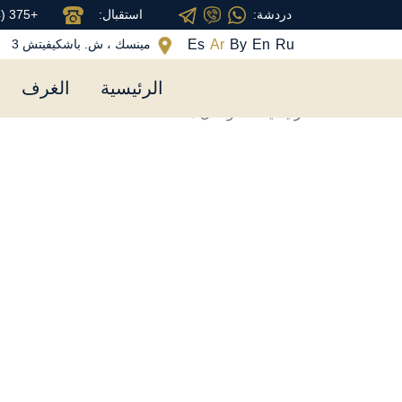
دردشة:
استقبال:
+375 (44) 555-28-22
Es
Ar
By
En
Ru
مينسك ، ش. باشكيفيتش 3
Основная
تجاوز
الرئيسية
الغرف
إلى
навигация
المحتوى
الرئيسية
تواصل معنا
الرئيسي