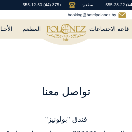
مطعم:
+375 (44) 555-12-50
booking@hotelpolonez.by
قاعة الاجتماعات
المطعم
الأخبا
تواصل معنا
فندق "بولونيز"