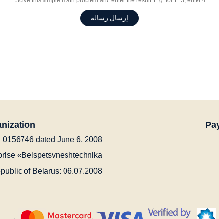
Solve this simple math problem and enter the result. E.g. for 1+3, enter 4.
إرسال رسالة
anization
Pay
No. 0156746 dated June 6, 2008.
rprise «Belspetsvneshtechnika»
epublic of Belarus: 06.07.2008.