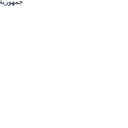
جمهورية بيلاروسيا ، 029